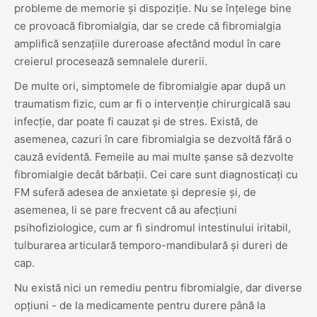
probleme de memorie și dispoziție. Nu se înțelege bine
ce provoacă fibromialgia, dar se crede că fibromialgia
amplifică senzațiile dureroase afectând modul în care
creierul procesează semnalele durerii.
De multe ori, simptomele de fibromialgie apar după un
traumatism fizic, cum ar fi o intervenție chirurgicală sau
infecție, dar poate fi cauzat și de stres. Există, de
asemenea, cazuri în care fibromialgia se dezvoltă fără o
cauză evidentă. Femeile au mai multe șanse să dezvolte
fibromialgie decât bărbații. Cei care sunt diagnosticați cu
FM suferă adesea de anxietate și depresie și, de
asemenea, li se pare frecvent că au afecțiuni
psihofiziologice, cum ar fi sindromul intestinului iritabil,
tulburarea articulară temporo-mandibulară și dureri de
cap.
Nu există nici un remediu pentru fibromialgie, dar diverse
opțiuni - de la medicamente pentru durere până la