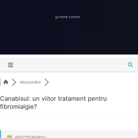
Skip
to
content
Forum
Canabis
România
Afecțiuni/Boli
Canabisul: un viitor tratament pentru
fibromialgie?
AFECȚIUNI/BOLI