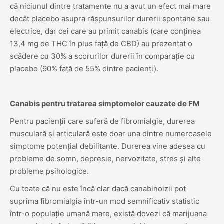
că niciunul dintre tratamente nu a avut un efect mai mare
decât placebo asupra răspunsurilor durerii spontane sau
electrice, dar cei care au primit canabis (care conținea
13,4 mg de THC în plus față de CBD) au prezentat o
scădere cu 30% a scorurilor durerii în comparație cu
placebo (90% față de 55% dintre pacienți).
Canabis pentru tratarea simptomelor cauzate de FM
Pentru pacienții care suferă de fibromialgie, durerea
musculară și articulară este doar una dintre numeroasele
simptome potențial debilitante. Durerea vine adesea cu
probleme de somn, depresie, nervozitate, stres și alte
probleme psihologice.
Cu toate că nu este încă clar dacă canabinoizii pot
suprima fibromialgia într-un mod semnificativ statistic
într-o populație umană mare, există dovezi că marijuana