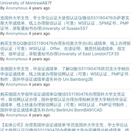
University of MontrealA87F
By
Anonymous
4 years ago
造国外大学文凭，学士学位认证大使馆认证Q/微信551190476办萨赛克
斯大学成绩单。线上办理留信认证（可查）WSE认证，SPM证书，PMP
证书，录取通知书办理University of Sussex557
By
Anonymous
4 years ago
购买文凭QQ微信551190476办理东伦敦大学办UEL成绩单。线上办理留
信认证（可查）WSE认证，Offer、在读证明、雅思托福成绩单、假文
凭、假毕业证，录取通知书办理University of East London7CF35
By
Anonymous
4 years ago
造德国大学文凭，毕业证成绩单、了解Q微\551190476班贝克大学精仿
毕业证成绩单，线上快速办理留信网认证（可查）WSE认证，PMP证书
制作，国外毕业证成绩单遗失补办 Uni Bamberg2B
By
Anonymous
4 years ago
购买德国大学假毕业证成绩单Q/微信551190476办理国外大学文凭证
书，留信网认证办理，国外使馆认证办理办理柏林洪堡大学精仿毕业证
成绩单，线上快速办理留信网认证（可查）WSE认证，PMP证书制作，
国外毕业证成绩单遗失补办HU BerlinUni BonnBA91CAD
By
Anonymous
4 years ago
【实体公司】办理美国毕业证成绩单'学历造国外大学文凭，学士学位认
证大使馆认证Q/微信551190476办密歇根大学办安娜堡分校成绩单。线