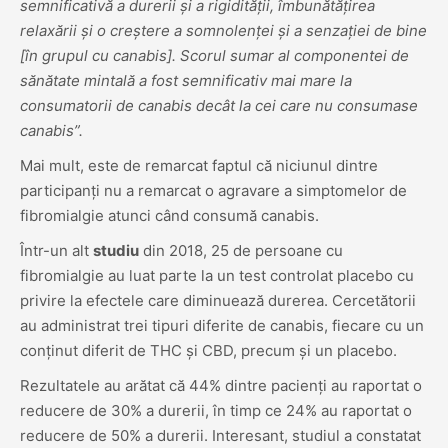
semnificativă a durerii și a rigidității, îmbunătățirea
relaxării și o creștere a somnolenței și a senzației de bine
[în grupul cu canabis]. Scorul sumar al componentei de
sănătate mintală a fost semnificativ mai mare la
consumatorii de canabis decât la cei care nu consumase
canabis”.
Mai mult, este de remarcat faptul că niciunul dintre
participanți nu a remarcat o agravare a simptomelor de
fibromialgie atunci când consumă canabis.
Într-un alt
studiu
din 2018, 25 de persoane cu
fibromialgie au luat parte la un test controlat placebo cu
privire la efectele care diminuează durerea. Cercetătorii
au administrat trei tipuri diferite de canabis, fiecare cu un
conținut diferit de THC și CBD, precum și un placebo.
Rezultatele au arătat că 44% dintre pacienți au raportat o
reducere de 30% a durerii, în timp ce 24% au raportat o
reducere de 50% a durerii. Interesant, studiul a constatat