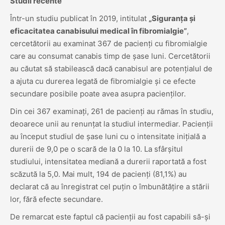
Studii recente
Într-un studiu publicat în 2019, intitulat
„Siguranța și
eficacitatea canabisului medical în fibromialgie”
,
cercetătorii au examinat 367 de pacienți cu fibromialgie
care au consumat canabis timp de șase luni. Cercetătorii
au căutat să stabilească dacă canabisul are potențialul de
a ajuta cu durerea legată de fibromialgie și ce efecte
secundare posibile poate avea asupra pacienților.
Din cei 367 examinați, 261 de pacienți au rămas în studiu,
deoarece unii au renunțat la studiul intermediar. Pacienții
au început studiul de șase luni cu o intensitate inițială a
durerii de 9,0 pe o scară de la 0 la 10. La sfârșitul
studiului, intensitatea mediană a durerii raportată a fost
scăzută la 5,0. Mai mult, 194 de pacienți (81,1%) au
declarat că au înregistrat cel puțin o îmbunătățire a stării
lor, fără efecte secundare.
De remarcat este faptul că pacienții au fost capabili să-și