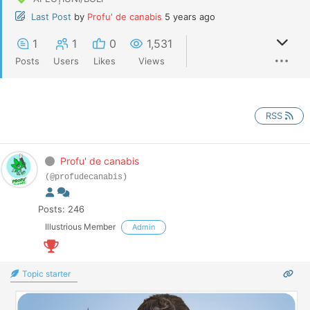
Last Post
by
Profu' de canabis
5 years ago
1
1
0
1,531
Posts
Users
Likes
Views
RSS
Profu' de canabis
(@profudecanabis)
Posts: 246
Illustrious Member
Admin
Topic starter