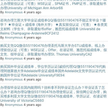
上办理留信认证（可查）WSE认证，SPM证书，PMP证书，录取通知书
办理University of Michigan Ann Arbor66
By
Anonymous
4 years ago
咨询办理兰斯大学毕业证成绩单QQ/薇信551190476不能正常毕业？辍
学？ ★毕业证＋成绩单 (海外大学） ★真实留信认证（可查） ★各类英
文材料（学生卡、录取通知书offer，雅思托福成绩单 Université de
Reims Champagne-Ardenne9CF2412
By
Anonymous
4 years ago
购买文凭QQ微信551190476办理圣托马斯大学办STU成绩单。线上办
理留信认证（可查）WSE认证，Offer、在读证明、雅思托福成绩单、假
文凭、假毕业证，录取通知书办理St. Thomas UniversityCA2
By
Anonymous
4 years ago
购买国外毕业证成绩单，学位学历认证{诚招代理}Q/微551190476代购
理阿德莱德大学Adelaide毕业证成绩单国外Adelaide文凭学历认证代代
购国外学位证书Adelaide UniversityF9E94
By
Anonymous
4 years ago
办理假毕业证在国内能用吗？挂科拿不到毕业证怎么办？毕业证丢了怎
么办？咨询办理Q/微信551190476办理使馆认证，留信网公证办理，购
买维多利亚大学文凭Q/微信551190476改成绩单、学历认证、在读证明
University of VictoriaC5660
By
Anonymous
4 years ago