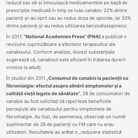
reducă sau să-și înlocuiască medicamentele pe bază de
prescripție medicală în timp ce luau canabis: 22% dintre
pacienți și-au oprit sau au redus doza de opioide, iar 20%
dintre pacienți și-au redus utilizarea benzodiazepinelor.
În 2017,
”National Academies Press” (PNA)
a publicat o
revizuire cuprinzătoare a efectelor terapeutice ale
canabisului. Conform analizei, dovezi substanțiale
sugerează că, canabisul este eficient în tratarea durerii
cronice la adulți.
În studiul din 2011
„Consumul de canabis la pacienții cu
fibromialgie: efectul asupra alinării simptomelor și a
calității vieții legate de sănătate”
, 28 de consumatori de
canabis au fost solicitați să raporteze beneficiile
percepute ale canabisului pentru simptomele de
fibromialgie. Au fost, de asemenea, observați un număr
suplimentar de 28 de pacienți cu FM care nu erau
utilizatori. Rezultatele au arătat o
„reducere statistică