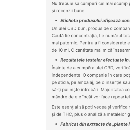
Nu trebuie să cumperi cel mai scump pr
și recenzii bune.
Eticheta produsului afișează co
Un ulei CBD bun, produs de o companie
Caută fie concentrația, fie numărul to
mai puternic. Pentru a fi considerate e
de 10 ml. O cantitate mai mică înseam
Rezultatele testelor efectuate 
Înainte de a cumpăra ulei CBD, verifică
independente. O companie în care poți 
pe sticlă, pe ambalaj, pe o inserție sau
să-ți pui niște întrebări. Majoritatea 
mândre de ele încât vor face rapoartel
Este esențial să poți vedea și verifica
și de THC, plus o analiză a metalelor gr
Fabricat din extracte de „plante î