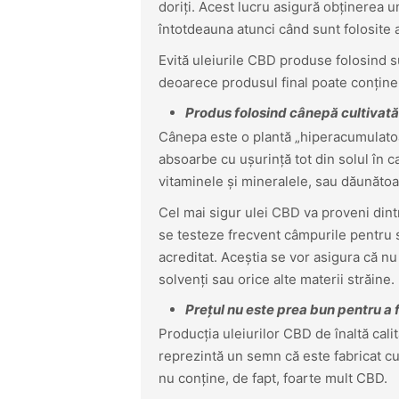
doriți. Acest lucru asigură obținerea un
întotdeauna atunci când sunt folosite 
Evită uleiurile CBD produse folosind 
deoarece produsul final poate conțin
Produs folosind cânepă cultivată
Cânepa este o plantă „hiperacumulatoar
absoarbe cu ușurință tot din solul în c
vitaminele și mineralele, sau dăunătoar
Cel mai sigur ulei CBD va proveni dintr-
se testeze frecvent câmpurile pentru su
acreditat. Aceștia se vor asigura că nu
solvenți sau orice alte materii străine.
Prețul nu este prea bun pentru a 
Producția uleiurilor CBD de înaltă calit
reprezintă un semn că este fabricat cu
nu conține, de fapt, foarte mult CBD.