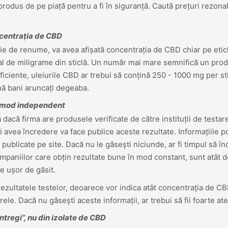
odus de pe piață pentru a fi în siguranță. Caută prețuri rezona
ncentrația de CBD
 de renume, va avea afișată concentrația de CBD chiar pe etic
tal de miligrame din sticlă. Un număr mai mare semnifică un pro
ficiente, uleiurile CBD ar trebui să conțină 250 - 1000 mg per st
nă bani aruncați degeaba.
în mod independent
 dacă firma are produsele verificate de către instituții de testar
avea încredere va face publice aceste rezultate. Informațiile po
 publicate pe site. Dacă nu le găsești niciunde, ar fi timpul să în
companiilor care obțin rezultate bune în mod constant, sunt atât 
e ușor de găsit.
 rezultatele testelor, deoarece vor indica atât concentrația de CB
ele. Dacă nu găsești aceste informații, ar trebui să fii foarte ate
ntregi”, nu din izolate de CBD