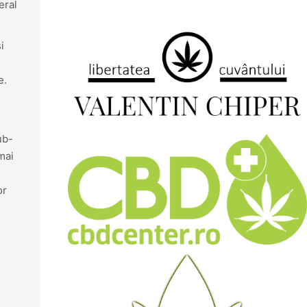
eral
i
e.
ub-
mai
or