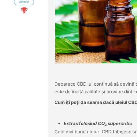
Admin
Deoarece CBD-ul continuă să devină tot 
este de înaltă calitate și provine dintr
Cum îți poți da seama dacă uleiul CBD
Extras folosind CO₂ supercritic
Cele mai bune uleiuri CBD folosesc sol