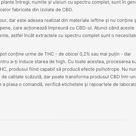
plante întregi, numite și uleiuri cu spectru complet, sunt în gen
 celor fabricate din izolate de CBD.
ur, dar este adesea realizat din materiale ieftine și nu conține ș
terpene, care acționează împreună cu CBD-ul. Atunci când aceste
ente, astfel încât extractele cu spectru complet sunt o necesitat
 pot conține urme de THC - de obicei 0,2% sau mai puțin - dar
entru a-ți induce starea de high. Cu toate acestea, procesarea s
HC, produsul fiind capabil să producă efecte psihotrope. Nu nu
 de calitate scăzută, dar poate transforma produsul CBD într-un
de a plasa o comandă, verifică etichetele și rapoartele de laborat