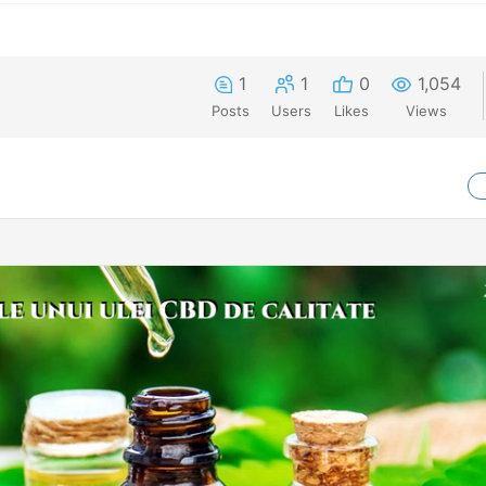
1
1
0
1,054
Posts
Users
Likes
Views