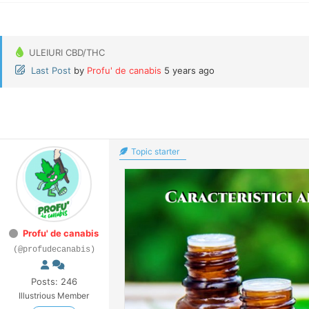
ULEIURI CBD/THC
Last Post
by
Profu' de canabis
5 years ago
Topic starter
Profu' de canabis
(@profudecanabis)
Posts: 246
Illustrious Member