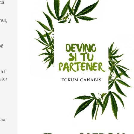
ică
nul,
pă
ă li
ator
sau