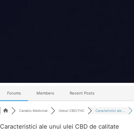
Skip
to
content
Forum
Canabis
România
Forums
Members
Recent Posts
Canabis Medicinal
Uleiuri CBD/THC
Caracteristici ale ...
Caracteristici ale unui ulei CBD de calitate