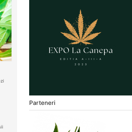
ezi
Parteneri
ii