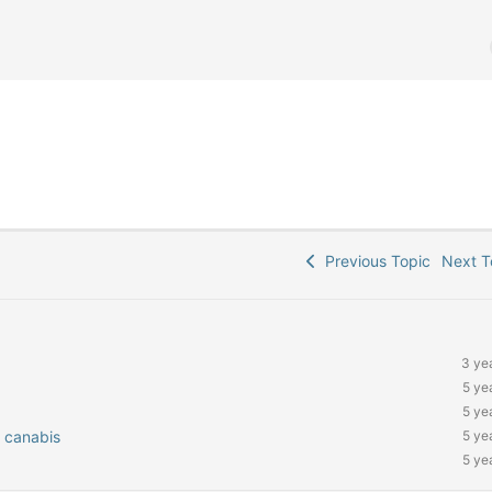
Previous Topic
Next 
3 ye
5 ye
5 ye
e canabis
5 ye
5 ye