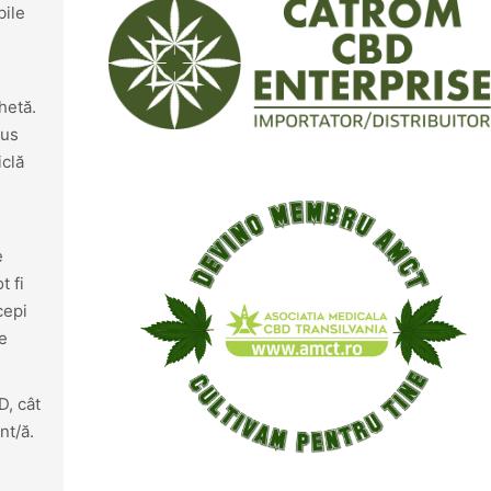
bile
hetă.
dus
iclă
e
t fi
cepi
de
D, cât
nt/ă.