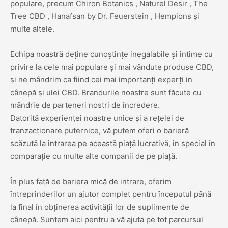
populare, precum Chiron Botanics , Naturel Desir , The
Tree CBD , Hanafsan by Dr. Feuerstein , Hempions și
multe altele.
Echipa noastră deține cunoștințe inegalabile și intime cu
privire la cele mai populare și mai vândute produse CBD,
și ne mândrim ca fiind cei mai importanți experți in
cânepă și ulei CBD. Brandurile noastre sunt făcute cu
mândrie de parteneri nostri de încredere.
Datorită experienței noastre unice și a rețelei de
tranzacționare puternice, vă putem oferi o barieră
scăzută la intrarea pe această piață lucrativă, în special în
comparație cu multe alte companii de pe piață.
În plus față de bariera mică de intrare, oferim
întreprinderilor un ajutor complet pentru începutul până
la final în obținerea activității lor de suplimente de
cânepă. Suntem aici pentru a vă ajuta pe tot parcursul