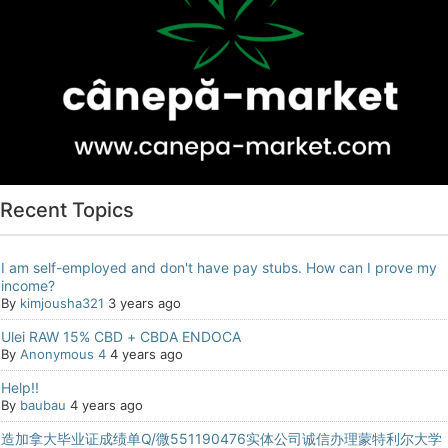
Recent Topics
I am self-employed and don't have pay stubs. How can I prove my
income?
By
kimjousha321
3 years ago
Ulei RAW 15% CBD + CBDA ENDOCA
By
Anonymous 4
4 years ago
Help!!
By
baubau
4 years ago
造加拿大毕业证成绩单Q/微551190476实体公司诚信办理蒙特利尔大学