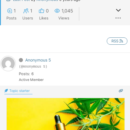
1
1
0
1,045
Posts
Users
Likes
Views
RSS
Anonymous 5
(@Anonymous 5)
Posts: 6
Active Member
Topic starter