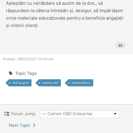
Așteptăm cu nerăbdare să auzim de la dvs., să
răspundem la câteva întrebări și, desigur, să împărtășim
orice materiale educaționale pentru a beneficia angajații
și viitorii clienți.
Posted : 08/05/2021 10:44 am
Topic Tags
cbd en gros
catrom cbd
catromcbd.ro
Forum Jump:
Next Topic