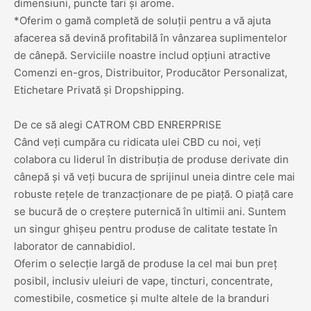
dimensiuni, puncte tari și arome.
*Oferim o gamă completă de soluții pentru a vă ajuta
afacerea să devină profitabilă în vânzarea suplimentelor
de cânepă. Serviciile noastre includ opțiuni atractive
Comenzi en-gros, Distribuitor, Producător Personalizat,
Etichetare Privată și Dropshipping.
De ce să alegi CATROM CBD ENRERPRISE
Când veți cumpăra cu ridicata ulei CBD cu noi, veți
colabora cu liderul în distribuția de produse derivate din
cânepă și vă veți bucura de sprijinul uneia dintre cele mai
robuste rețele de tranzacționare de pe piață. O piață care
se bucură de o creștere puternică în ultimii ani. Suntem
un singur ghișeu pentru produse de calitate testate în
laborator de cannabidiol.
Oferim o selecție largă de produse la cel mai bun preț
posibil, inclusiv uleiuri de vape, tincturi, concentrate,
comestibile, cosmetice și multe altele de la branduri