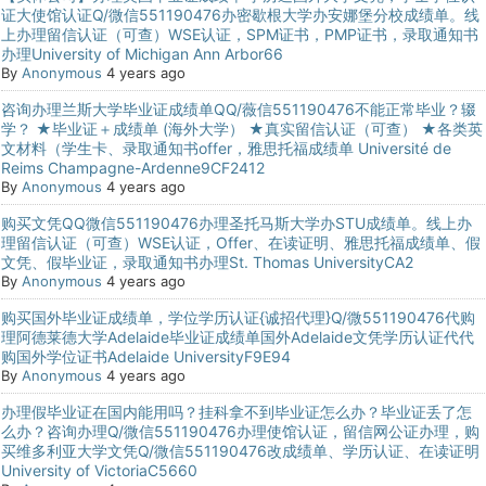
证大使馆认证Q/微信551190476办密歇根大学办安娜堡分校成绩单。线
上办理留信认证（可查）WSE认证，SPM证书，PMP证书，录取通知书
办理University of Michigan Ann Arbor66
By
Anonymous
4 years ago
咨询办理兰斯大学毕业证成绩单QQ/薇信551190476不能正常毕业？辍
学？ ★毕业证＋成绩单 (海外大学） ★真实留信认证（可查） ★各类英
文材料（学生卡、录取通知书offer，雅思托福成绩单 Université de
Reims Champagne-Ardenne9CF2412
By
Anonymous
4 years ago
购买文凭QQ微信551190476办理圣托马斯大学办STU成绩单。线上办
理留信认证（可查）WSE认证，Offer、在读证明、雅思托福成绩单、假
文凭、假毕业证，录取通知书办理St. Thomas UniversityCA2
By
Anonymous
4 years ago
购买国外毕业证成绩单，学位学历认证{诚招代理}Q/微551190476代购
理阿德莱德大学Adelaide毕业证成绩单国外Adelaide文凭学历认证代代
购国外学位证书Adelaide UniversityF9E94
By
Anonymous
4 years ago
办理假毕业证在国内能用吗？挂科拿不到毕业证怎么办？毕业证丢了怎
么办？咨询办理Q/微信551190476办理使馆认证，留信网公证办理，购
买维多利亚大学文凭Q/微信551190476改成绩单、学历认证、在读证明
University of VictoriaC5660