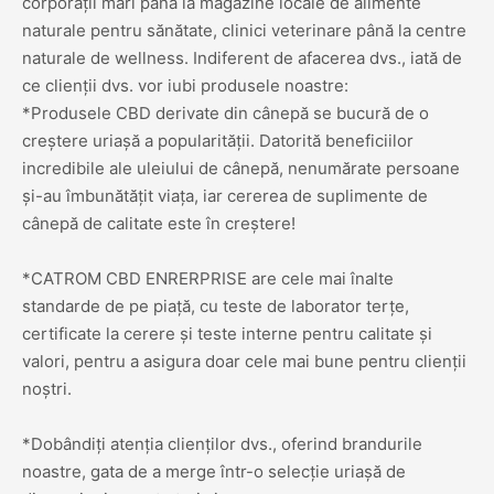
corporații mari până la magazine locale de alimente
naturale pentru sănătate, clinici veterinare până la centre
naturale de wellness. Indiferent de afacerea dvs., iată de
ce clienții dvs. vor iubi produsele noastre:
*Produsele CBD derivate din cânepă se bucură de o
creștere uriașă a popularității. Datorită beneficiilor
incredibile ale uleiului de cânepă, nenumărate persoane
și-au îmbunătățit viața, iar cererea de suplimente de
cânepă de calitate este în creștere!
*CATROM CBD ENRERPRISE are cele mai înalte
standarde de pe piață, cu teste de laborator terțe,
certificate la cerere și teste interne pentru calitate și
valori, pentru a asigura doar cele mai bune pentru clienții
noștri.
*Dobândiți atenția clienților dvs., oferind brandurile
noastre, gata de a merge într-o selecție uriașă de