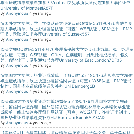
毕业证成绩单成绩单加拿大Montreal文凭学历认证代造加拿大学位证书
University of MontrealA87F
By
Anonymous
4 years ago
造国外大学文凭，学士学位认证大使馆认证Q/微信551190476办萨赛克
斯大学成绩单。线上办理留信认证（可查）WSE认证，SPM证书，PMP
证书，录取通知书办理University of Sussex557
By
Anonymous
4 years ago
购买文凭QQ微信551190476办理东伦敦大学办UEL成绩单。线上办理留
信认证（可查）WSE认证，Offer、在读证明、雅思托福成绩单、假文
凭、假毕业证，录取通知书办理University of East London7CF35
By
Anonymous
4 years ago
造德国大学文凭，毕业证成绩单、了解Q微\551190476班贝克大学精仿
毕业证成绩单，线上快速办理留信网认证（可查）WSE认证，PMP证书
制作，国外毕业证成绩单遗失补办 Uni Bamberg2B
By
Anonymous
4 years ago
购买德国大学假毕业证成绩单Q/微信551190476办理国外大学文凭证
书，留信网认证办理，国外使馆认证办理办理柏林洪堡大学精仿毕业证
成绩单，线上快速办理留信网认证（可查）WSE认证，PMP证书制作，
国外毕业证成绩单遗失补办HU BerlinUni BonnBA91CAD
By
Anonymous
4 years ago
【实体公司】办理美国毕业证成绩单'学历造国外大学文凭，学士学位认