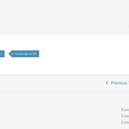
pc
vocea cpc nr.38
Previous 
5 ye
5 ye
5 ye