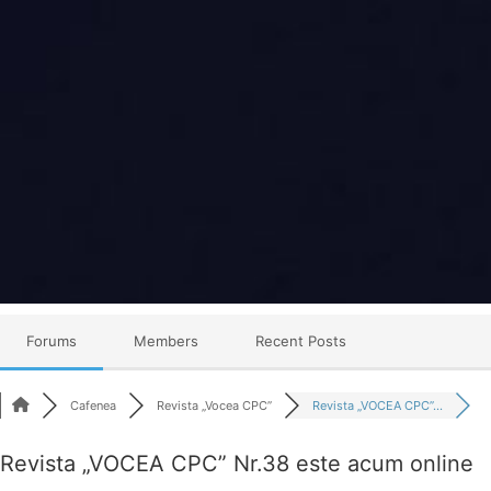
Skip
to
content
Forum
Canabis
România
Forums
Members
Recent Posts
Cafenea
Revista „Vocea CPC”
Revista „VOCEA CPC”...
Revista „VOCEA CPC” Nr.38 este acum online