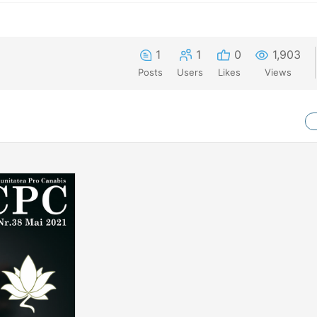
1
1
0
1,903
Posts
Users
Likes
Views