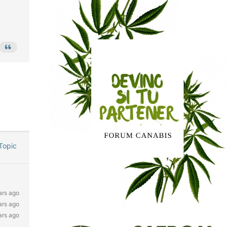
Topic
ars ago
ars ago
ars ago