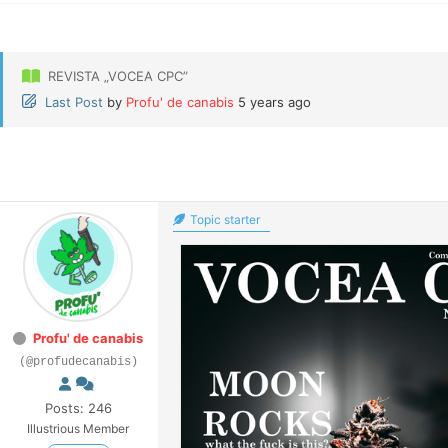
REVISTA „VOCEA CPC”
Last Post
by
Profu' de canabis
5 years ago
Topic starter
Profu' de canabis
(@profudecanabis)
Posts: 246
Illustrious Member