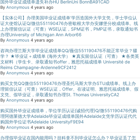
国外毕业证成绩单遗失补办HU BerlinUni BonnBA91CAD
By
Anonymous
4 years ago
【实体公司】办理美国毕业证成绩单'学历造国外大学文凭，学士学位认
证大使馆认证Q/微信551190476办密歇根大学办安娜堡分校成绩单。线
上办理留信认证（可查）WSE认证，SPM证书，PMP证书，录取通知书
办理University of Michigan Ann Arbor66
By
Anonymous
4 years ago
咨询办理兰斯大学毕业证成绩单QQ/薇信551190476不能正常毕业？辍
学？ ★毕业证＋成绩单 (海外大学） ★真实留信认证（可查） ★各类英
文材料（学生卡、录取通知书offer，雅思托福成绩单 Université de
Reims Champagne-Ardenne9CF2412
By
Anonymous
4 years ago
购买文凭QQ微信551190476办理圣托马斯大学办STU成绩单。线上办
理留信认证（可查）WSE认证，Offer、在读证明、雅思托福成绩单、假
文凭、假毕业证，录取通知书办理St. Thomas UniversityCA2
By
Anonymous
4 years ago
购买国外毕业证成绩单，学位学历认证{诚招代理}Q/微551190476代购
理阿德莱德大学Adelaide毕业证成绩单国外Adelaide文凭学历认证代代
购国外学位证书Adelaide UniversityF9E94
By
Anonymous
4 years ago
办理假毕业证在国内能用吗？挂科拿不到毕业证怎么办？毕业证丢了怎