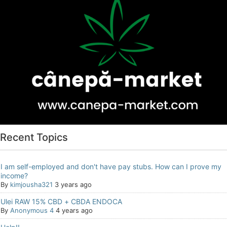
Recent Topics
I am self-employed and don't have pay stubs. How can I prove my
income?
By
kimjousha321
3 years ago
Ulei RAW 15% CBD + CBDA ENDOCA
By
Anonymous 4
4 years ago