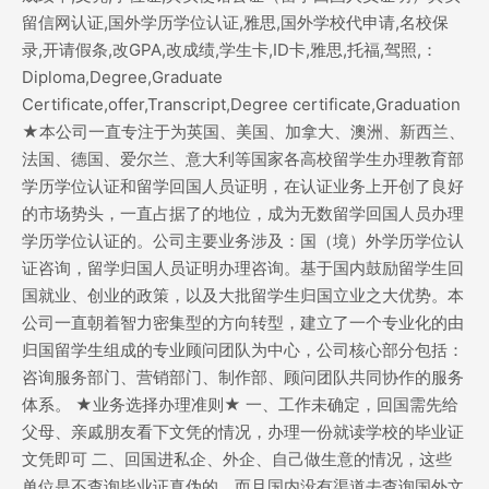
留信网认证,国外学历学位认证,雅思,国外学校代申请,名校保
录,开请假条,改GPA,改成绩,学生卡,ID卡,雅思,托福,驾照,：
Diploma,Degree,Graduate
Certificate,offer,Transcript,Degree certificate,Graduation
★本公司一直专注于为英国、美国、加拿大、澳洲、新西兰、
法国、德国、爱尔兰、意大利等国家各高校留学生办理教育部
学历学位认证和留学回国人员证明，在认证业务上开创了良好
的市场势头，一直占据了的地位，成为无数留学回国人员办理
学历学位认证的。公司主要业务涉及：国（境）外学历学位认
证咨询，留学归国人员证明办理咨询。基于国内鼓励留学生回
国就业、创业的政策，以及大批留学生归国立业之大优势。本
公司一直朝着智力密集型的方向转型，建立了一个专业化的由
归国留学生组成的专业顾问团队为中心，公司核心部分包括：
咨询服务部门、营销部门、制作部、顾问团队共同协作的服务
体系。 ★业务选择办理准则★ 一、工作未确定，回国需先给
父母、亲戚朋友看下文凭的情况，办理一份就读学校的毕业证
文凭即可 二、回国进私企、外企、自己做生意的情况，这些
单位是不查询毕业证真伪的，而且国内没有渠道去查询国外文