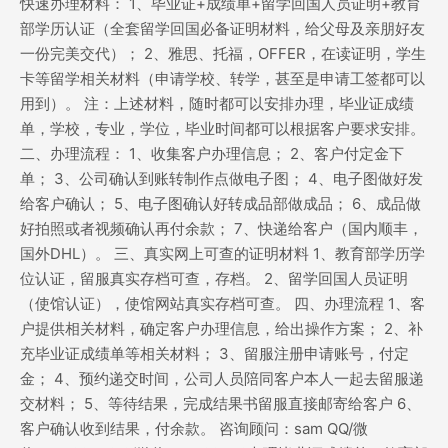
快速办理材料： 1、毕业证+成绩单+留学回国人员证明+教育
部学历认证（全套留学回国必备证明材料，给父母及亲朋好友
一份完美交代）； 2、雅思、托福，OFFER，在读证明，学生
卡等留学相关材料（申请学校、转学，甚至是申请工签都可以
用到）。 注：上述材料，随时都可以安排办理，毕业证成绩
单，学校，专业，学位，毕业时间都可以根据客户要求安排。
二、办理流程： 1、收集客户办理信息； 2、客户付定金下
单； 3、公司确认到账转制作点做电子图； 4、电子图做好发
给客户确认； 5、电子图确认好转成品部做成品； 6、成品做
好拍照或者视频确认再付余款； 7、快递给客户（国内顺丰，
国外DHL）。 三、真实网上可查的证明材料 1、教育部学历学
位认证，留服真实存档可查，存档。 2、留学回国人员证明
（使馆认证），使馆网站真实存档可查。 四、办理流程 1、客
户提供相关材料，确定客户办理信息，给出操作方案； 2、补
充毕业证成绩单等相关材料； 3、留服注册申请账号，付定
金； 4、预约递交时间，公司人员陪同客户本人一起去留服递
交材料； 5、等待结果，完成结果书留服直接邮寄给客户 6、
客户确认收到结果，付余款。 咨询顾问：sam QQ/微