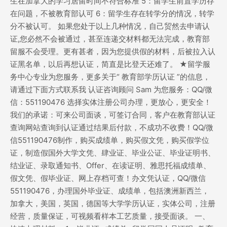
生在加拿大的学习居留时间不符合标准 5：留学生前置学历存
在问题，不被教育部认可 6：留学生存在转学分的情况，转学
分不被认可。 如果您处于以上几种情况，自己贸然去申请认
证,您必然不会被通过，甚至连递交材料都无法完成，教育部
留服不会受理。更有甚者，因为您提供假的材料，后被拉入认
证黑名单，以后再想认证，简直是比登天还难了。 ★留学服
务中心专业为您服务，更多关于“ 教育部学历认证 ”的信息，
请通过下面方式联系我 认证咨询顾问 Sam 为您服务：QQ/微
信：551190476 选择实体注册公司办理，更放心，更安全！
我们的承诺：可来公司面谈，可签订合同，客户在教育部认证
查询网站查询到认证通过结果后付款，不成功不收费！QQ/微
信551190476制作，购买成绩单，购买假文凭，购买假学位
证，制造假国外大学文凭、肆业证、毕业公证、毕业证明书、
结业证、录取通知书、Offer、在读证明、雅思托福成绩单、
假文凭、假毕业证、网上存档可查！办文凭认证，QQ/微信
551190476，办理国外毕业证、成绩单，包括澳洲新西兰，
加拿大，美国，英国，德国等大学学历认证，实体公司，注册
经营，质量保证，可视频看样本工艺质量，接受面谈。 一、