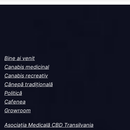
Bine ai venit
Canabis medicinal
Canabis recreativ
Cânepă tradițională
Politică
Cafenea
Growroom
Asociația Medicală CBD Transilvania