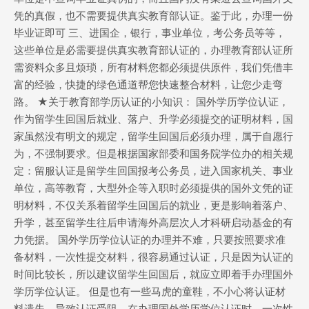
凭的真假，也不需要提供真实教育部认证。鉴于此，办理一份
毕业证即可 三、进国企，银行，事业单位，考公务员等等，
这些单位是必需要提供真实教育部认证的，办理教育部认证所
需资料众多且烦琐，所有材料您都必须提供原件，我们凭借丰
富的经验，快捷的绿色通道帮您快速整合材料，让您少走弯
路。 ★关于教育部学历认证的小知识： 国外学历学位认证，
作为留学生回国后就业、落户、升学必须提交的证明材料，国
家虽然没有明文的规定，留学生回国后必须办理，属于自愿行
为，不强制要求。但是根据国家部委和国务院学位办的相关规
定：留服认证是留学生回国报考公务员，进入国家机关、事业
单位，高等教育，大型外企等入职时必须提供的国外文凭的证
明材料，不仅关系着留学生回国后的就业，更是影响着落户、
升学，甚至留学生往后申请海外高层次人才科研启动基金的有
力凭据。 国外学历学位认证的办理并不难，只要按照要求准
备材料，一次性提交材料，很容易通过认证，只是因为认证的
时间比较长，所以建议留学生回国后，就应立即着手办理国外
学历学位认证。 但是也有一些马虎的童鞋，不小心将认证材
料遗失，导致认证受阻。在办理国外学历学位认证时，一次性