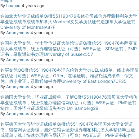
Help!!
By
baubau
4 years ago
造加拿大毕业证成绩单Q/微551190476实体公司诚信办理蒙特利尔大学
毕业证成绩单成绩单加拿大Montreal文凭学历认证代造加拿大学位证书
University of MontrealA87F
By
Anonymous
4 years ago
造国外大学文凭，学士学位认证大使馆认证Q/微信551190476办萨赛克
斯大学成绩单。线上办理留信认证（可查）WSE认证，SPM证书，PMP
证书，录取通知书办理University of Sussex557
By
Anonymous
4 years ago
购买文凭QQ微信551190476办理东伦敦大学办UEL成绩单。线上办理留
信认证（可查）WSE认证，Offer、在读证明、雅思托福成绩单、假文
凭、假毕业证，录取通知书办理University of East London7CF35
By
Anonymous
4 years ago
造德国大学文凭，毕业证成绩单、了解Q微\551190476班贝克大学精仿
毕业证成绩单，线上快速办理留信网认证（可查）WSE认证，PMP证书
制作，国外毕业证成绩单遗失补办 Uni Bamberg2B
By
Anonymous
4 years ago
购买德国大学假毕业证成绩单Q/微信551190476办理国外大学文凭证
书，留信网认证办理，国外使馆认证办理办理柏林洪堡大学精仿毕业证
成绩单，线上快速办理留信网认证（可查）WSE认证，PMP证书制作，