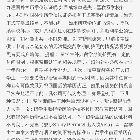
办理国外学历学位认证呢 如果成绩单遗失，需联系学校补
办，办理学国外学历学位认证必须有正式完整的成绩单，如无
正式完整成绩单，不能办理。 如果所获学位证书遗失，需联
系学校补办，或开具相关证明在该学校学习，并顺利毕业的证
明信，如不能出具，不能办理。 如果护照遗失，申请者需提
供：申请者亲笔签名的无法提交留学期间护照的情况说明新护
照首页或户籍簿。 提醒： 留学生补办留学期间护照有一定的
时间限制，根据留服认证的相关规定，护照的补办必须在毕业
一年内办理，逾期将不予补办。 再次，慎重提醒各位广大留
学生，一定要妥善保管留学期间的一切材料，因为其中任何一
样都有可能关系到您回国后的学历认证。如果有遗失的情况自
己实在处理不了的，我公司可代为办理！ 如果您处于一下几
种情况： 1：留学期间由于种种原因没有毕业，无法获得加拿
大大学。 2：留学生取得学历的学校不被国家教育部认可，因
此取得的学历学位也不会被认可。 3：留学生提供的认证材料
不真实，不完整（缺少Study Permit和出入境Visa） 4：留学
生在加拿大的学习居留时间不符合标准 5：留学生前置学历存