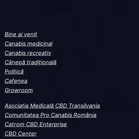
Bine ai venit
Canabis medicinal
Canabis recreativ
Cânepă tradițională
Politică
Cafenea
Growroom
Asociația Medicală CBD Transilvania
Comunitatea Pro Canabis România
Catrom CBD Enterprise
CBD Center