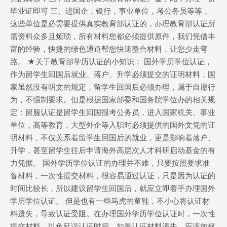
毕业证即可 三、进国企，银行，事业单位，考公务员等等，
这些单位是必需要提供真实教育部认证的，办理教育部认证所
需资料众多且烦琐，所有材料您都必须提供原件，我们凭借丰
富的经验，快捷的绿色通道帮您快速整合材料，让您少走弯
路。 ★关于教育部学历认证的小知识： 国外学历学位认证，
作为留学生回国后就业、落户、升学必须提交的证明材料，国
家虽然没有明文的规定，留学生回国后必须办理，属于自愿行
为，不强制要求。但是根据国家部委和国务院学位办的相关规
定：留服认证是留学生回国报考公务员，进入国家机关、事业
单位，高等教育，大型外企等入职时必须提供的国外文凭的证
明材料，不仅关系着留学生回国后的就业，更是影响着落户、
升学，甚至留学生往后申请海外高层次人才科研启动基金的有
力凭据。 国外学历学位认证的办理并不难，只要按照要求准
备材料，一次性提交材料，很容易通过认证，只是因为认证的
时间比较长，所以建议留学生回国后，就应立即着手办理国外
学历学位认证。 但是也有一些马虎的童鞋，不小心将认证材
料遗失，导致认证受阻。在办理国外学历学位认证时，一次性
提交材料，以免延误认证时间，如果认证材料遗失，应该如何