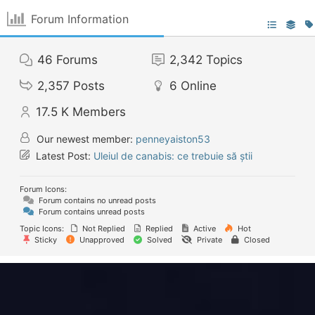
Forum Information
46
Forums
2,342
Topics
2,357
Posts
6
Online
17.5 K
Members
Our newest member:
penneyaiston53
Latest Post:
Uleiul de canabis: ce trebuie să știi
Forum Icons:
Forum contains no unread posts
Forum contains unread posts
Topic Icons:
Not Replied
Replied
Active
Hot
Sticky
Unapproved
Solved
Private
Closed