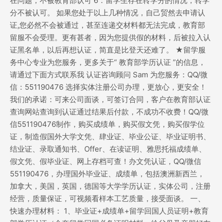
在问题，不被教育部认可 6：留学生存在转学分的情况，转学
分不被认可。 如果您处于以上几种情况，自己贸然去申请认
证,您必然不会被通过，甚至连递交材料都无法完成，教育部
留服不会受理。更有甚者，因为您提供假的材料，后被拉入认
证黑名单，以后再想认证，简直是比登天还难了。 ★留学服
务中心专业为您服务，更多关于“ 教育部学历认证 ”的信息，
请通过下面方式联系我 认证咨询顾问 Sam 为您服务：QQ/微
信：551190476 选择实体注册公司办理，更放心，更安全！
我们的承诺：可来公司面谈，可签订合同，客户在教育部认证
查询网站查询到认证通过结果后付款，不成功不收费！QQ/微
信551190476制作，购买成绩单，购买假文凭，购买假学位
证，制造假国外大学文凭、肆业证、毕业公证、毕业证明书、
结业证、录取通知书、Offer、在读证明、雅思托福成绩单、
假文凭、假毕业证、网上存档可查！办文凭认证，QQ/微信
551190476，办理国外毕业证、成绩单，包括澳洲新西兰，
加拿大，美国，英国，德国等大学学历认证，实体公司，注册
经营，质量保证，可视频看样本工艺质量，接受面谈。 一、
快速办理材料： 1、毕业证+成绩单+留学回国人员证明+教育