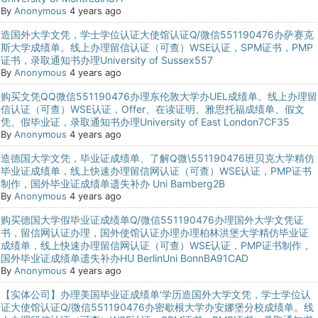
By
Anonymous
4 years ago
造国外大学文凭，学士学位认证大使馆认证Q/微信551190476办萨赛克
斯大学成绩单。线上办理留信认证（可查）WSE认证，SPM证书，PMP
证书，录取通知书办理University of Sussex557
By
Anonymous
4 years ago
购买文凭QQ微信551190476办理东伦敦大学办UEL成绩单。线上办理留
信认证（可查）WSE认证，Offer、在读证明、雅思托福成绩单、假文
凭、假毕业证，录取通知书办理University of East London7CF35
By
Anonymous
4 years ago
造德国大学文凭，毕业证成绩单、了解Q微\551190476班贝克大学精仿
毕业证成绩单，线上快速办理留信网认证（可查）WSE认证，PMP证书
制作，国外毕业证成绩单遗失补办 Uni Bamberg2B
By
Anonymous
4 years ago
购买德国大学假毕业证成绩单Q/微信551190476办理国外大学文凭证
书，留信网认证办理，国外使馆认证办理办理柏林洪堡大学精仿毕业证
成绩单，线上快速办理留信网认证（可查）WSE认证，PMP证书制作，
国外毕业证成绩单遗失补办HU BerlinUni BonnBA91CAD
By
Anonymous
4 years ago
【实体公司】办理美国毕业证成绩单'学历造国外大学文凭，学士学位认
证大使馆认证Q/微信551190476办密歇根大学办安娜堡分校成绩单。线