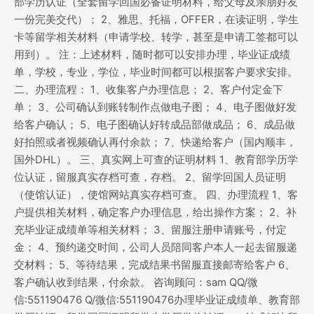
部学历认证（全套留学回国必备证明材料，给父母及亲朋好友
一份完美交代）； 2、雅思、托福，OFFER，在读证明，学生
卡等留学相关材料（申请学校、转学，甚至是申请工签都可以
用到）。 注：上述材料，随时都可以安排办理，毕业证成绩
单，学校，专业，学位，毕业时间都可以根据客户要求安排。
二、办理流程： 1、收集客户办理信息； 2、客户付定金下
单； 3、公司确认到账转制作点做电子图； 4、电子图做好发
给客户确认； 5、电子图确认好转成品部做成品； 6、成品做
好拍照或者视频确认再付余款； 7、快递给客户（国内顺丰，
国外DHL）。 三、真实网上可查的证明材料 1、教育部学历学
位认证，留服真实存档可查，存档。 2、留学回国人员证明
（使馆认证），使馆网站真实存档可查。 四、办理流程 1、客
户提供相关材料，确定客户办理信息，给出操作方案； 2、补
充毕业证成绩单等相关材料； 3、留服注册申请账号，付定
金； 4、预约递交时间，公司人员陪同客户本人一起去留服递
交材料； 5、等待结果，完成结果书留服直接邮寄给客户 6、
客户确认收到结果，付余款。 咨询顾问：sam QQ/微
信:551190476 Q/微信:551190476办理毕业证成绩单、教育部