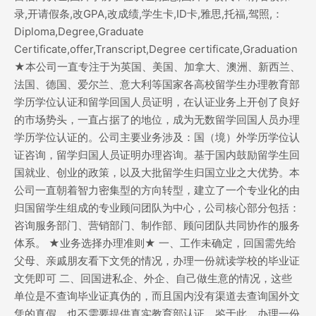
录,开请假条,改GPA,改成绩,学生卡,ID卡,雅思,托福,驾照,：
Diploma,Degree,Graduate
Certificate,offer,Transcript,Degree certificate,Graduation
★本公司一直专注于为英国、美国、加拿大、澳洲、新西兰、
法国、德国、爱尔兰、意大利等国家各高校留学生办理教育部
学历学位认证和留学回国人员证明，在认证业务上开创了良好
的市场势头，一直占据了的地位，成为无数留学回国人员办理
学历学位认证的。公司主要业务涉及：国（境）外学历学位认
证咨询，留学归国人员证明办理咨询。基于国内鼓励留学生回
国就业、创业的政策，以及大批留学生归国立业之大优势。本
公司一直朝着智力密集型的方向转型，建立了一个专业化的由
归国留学生组成的专业顾问团队为中心，公司核心部分包括：
咨询服务部门、营销部门、制作部、顾问团队共同协作的服务
体系。 ★业务选择办理准则★ 一、工作未确定，回国需先给
父母、亲戚朋友看下文凭的情况，办理一份就读学校的毕业证
文凭即可 二、回国进私企、外企、自己做生意的情况，这些
单位是不查询毕业证真伪的，而且国内没有渠道去查询国外文
凭的真假，也不需要提供真实教育部认证。鉴于此，办理一份