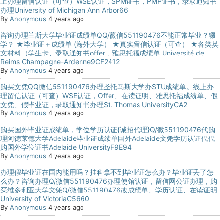
上办理留信认证（可查）WSE认证，SPM证书，PMP证书，录取通知书
办理University of Michigan Ann Arbor66
By
Anonymous
4 years ago
咨询办理兰斯大学毕业证成绩单QQ/薇信551190476不能正常毕业？辍
学？ ★毕业证＋成绩单 (海外大学） ★真实留信认证（可查） ★各类英
文材料（学生卡、录取通知书offer，雅思托福成绩单 Université de
Reims Champagne-Ardenne9CF2412
By
Anonymous
4 years ago
购买文凭QQ微信551190476办理圣托马斯大学办STU成绩单。线上办
理留信认证（可查）WSE认证，Offer、在读证明、雅思托福成绩单、假
文凭、假毕业证，录取通知书办理St. Thomas UniversityCA2
By
Anonymous
4 years ago
购买国外毕业证成绩单，学位学历认证{诚招代理}Q/微551190476代购
理阿德莱德大学Adelaide毕业证成绩单国外Adelaide文凭学历认证代代
购国外学位证书Adelaide UniversityF9E94
By
Anonymous
4 years ago
办理假毕业证在国内能用吗？挂科拿不到毕业证怎么办？毕业证丢了怎
么办？咨询办理Q/微信551190476办理使馆认证，留信网公证办理，购
买维多利亚大学文凭Q/微信551190476改成绩单、学历认证、在读证明
University of VictoriaC5660
By
Anonymous
4 years ago