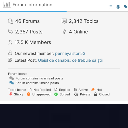
Forum Information
46
Forums
2,342
Topics
2,357
Posts
4
Online
17.5 K
Members
Our newest member:
penneyaiston53
Latest Post:
Uleiul de canabis: ce trebuie să știi
Forum Icons:
Forum contains no unread posts
Forum contains unread posts
Topic Icons:
Not Replied
Replied
Active
Hot
Sticky
Unapproved
Solved
Private
Closed