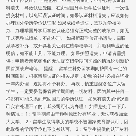
学历学位认证。 但是也有一些马虎的童鞋，不小心将认证材
料遗失，导致认证受阻。在办理国外学历学位认证时，一次性
提交材料，以免延误认证时间，如果认证材料遗失，应该如何
办理国外学历学位认证呢 如果成绩单遗失，需联系学校补
办，办理学国外学历学位认证必须有正式完整的成绩单，如无
正式完整成绩单，不能办理。 如果所获学位证书遗失，需联
系学校补办，或开具相关证明在该学校学习，并顺利毕业的证
明信，如不能出具，不能办理。 如果护照遗失，申请者需提
供：申请者亲笔签名的无法提交留学期间护照的情况说明新护
照首页或户籍簿。 提醒： 留学生补办留学期间护照有一定的
时间限制，根据留服认证的相关规定，护照的补办必须在毕业
一年内办理，逾期将不予补办。 再次，慎重提醒各位广大留
学生，一定要妥善保管留学期间的一切材料，因为其中任何一
样都有可能关系到您回国后的学历认证。如果有遗失的情况自
己实在处理不了的，我公司可代为办理！ 如果您处于一下几
种情况： 1：留学期间由于种种原因没有毕业，无法获得加拿
大大学。 2：留学生取得学历的学校不被国家教育部认可，因
此取得的学历学位也不会被认可。 3：留学生提供的认证材料