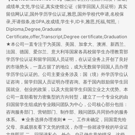
成绩单,文凭,学位证,真实使馆公证（留学回国人员证明）真实
留信网认证,国外学历学位认证,雅思,国外学校代申请,名校保
录,开请假条,改GPA,改成绩,学生卡,ID卡,雅思,托福,驾照,：
Diploma,Degree,Graduate
Certificate,offer,Transcript,Degree certificate,Graduation
★本公司一直专注于为英国、美国、加拿大、澳洲、新西兰、
法国、德国、爱尔兰、意大利等国家各高校留学生办理教育部
学历学位认证和留学回国人员证明，在认证业务上开创了良好
的市场势头，一直占据了的地位，成为无数留学回国人员办理
学历学位认证的。公司主要业务涉及：国（境）外学历学位认
证咨询，留学归国人员证明办理咨询。基于国内鼓励留学生回
国就业、创业的政策，以及大批留学生归国立业之大优势。本
公司一直朝着智力密集型的方向转型，建立了一个专业化的由
归国留学生组成的专业顾问团队为中心，公司核心部分包括：
咨询服务部门、营销部门、制作部、顾问团队共同协作的服务
体系。 ★业务选择办理准则★ 一、工作未确定，回国需先给
父母、亲戚朋友看下文凭的情况，办理一份就读学校的毕业证
文凭即可 二、回国进私企、外企、自己做生意的情况，这些