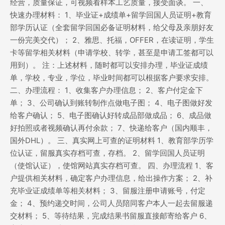
经营，质量保证，可视频看样本工艺质量，接受面谈。 一、
快速办理材料： 1、毕业证+成绩单+留学回国人员证明+教育
部学历认证（全套留学回国必备证明材料，给父母及亲朋好友
一份完美交代）； 2、雅思、托福，OFFER，在读证明，学生
卡等留学相关材料（申请学校、转学，甚至是申请工签都可以
用到）。 注：上述材料，随时都可以安排办理，毕业证成绩
单，学校，专业，学位，毕业时间都可以根据客户要求安排。
二、办理流程： 1、收集客户办理信息； 2、客户付定金下
单； 3、公司确认到账转制作点做电子图； 4、电子图做好发
给客户确认； 5、电子图确认好转成品部做成品； 6、成品做
好拍照或者视频确认再付余款； 7、快递给客户（国内顺丰，
国外DHL）。 三、真实网上可查的证明材料 1、教育部学历学
位认证，留服真实存档可查，存档。 2、留学回国人员证明
（使馆认证），使馆网站真实存档可查。 四、办理流程 1、客
户提供相关材料，确定客户办理信息，给出操作方案； 2、补
充毕业证成绩单等相关材料； 3、留服注册申请账号，付定
金； 4、预约递交时间，公司人员陪同客户本人一起去留服递
交材料； 5、等待结果，完成结果书留服直接邮寄给客户 6、