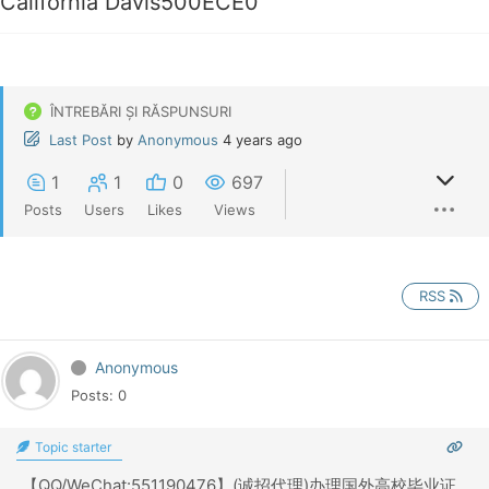
California Davis500ECE0
ÎNTREBĂRI ȘI RĂSPUNSURI
Last Post
by
Anonymous
4 years ago
1
1
0
697
Posts
Users
Likes
Views
RSS
Anonymous
Posts: 0
Topic starter
【QQ/WeChat:551190476】(诚招代理)办理国外高校毕业证,