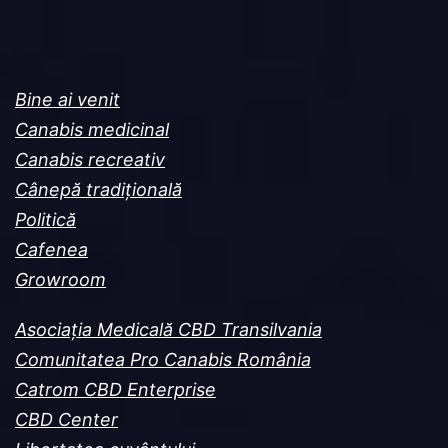
Bine ai venit
Canabis medicinal
Canabis recreativ
Cânepă tradițională
Politică
Cafenea
Growroom
Asociația Medicală CBD Transilvania
Comunitatea Pro Canabis România
Catrom CBD Enterprise
CBD Center