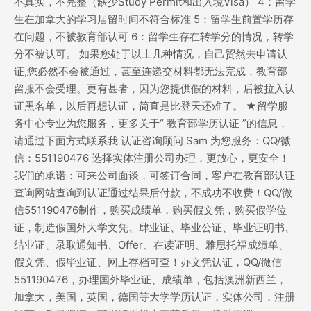
不真实，不完整（缺少Study Permit和出入境Visa） 4：留学
生在加拿大的学习居留时间不符合标准 5：留学生前置学历存
在问题，不被教育部认可 6：留学生存在转学分的情况，转学
分不被认可。 如果您处于以上几种情况，自己贸然去申请认
证,您必然不会被通过，甚至连递交材料都无法完成，教育部
留服不会受理。更有甚者，因为您提供假的材料，后被拉入认
证黑名单，以后再想认证，简直是比登天还难了。 ★留学服
务中心专业为您服务，更多关于“ 教育部学历认证 ”的信息，
请通过下面方式联系我 认证咨询顾问 Sam 为您服务：QQ/微
信：551190476 选择实体注册公司办理，更放心，更安全！
我们的承诺：可来公司面谈，可签订合同，客户在教育部认证
查询网站查询到认证通过结果后付款，不成功不收费！QQ/微
信551190476制作，购买成绩单，购买假文凭，购买假学位
证，制造假国外大学文凭、肆业证、毕业公证、毕业证明书、
结业证、录取通知书、Offer、在读证明、雅思托福成绩单、
假文凭、假毕业证、网上存档可查！办文凭认证，QQ/微信
551190476，办理国外毕业证、成绩单，包括澳洲新西兰，
加拿大，美国，英国，德国等大学学历认证，实体公司，注册