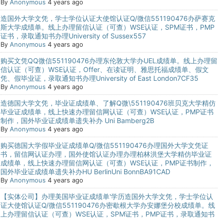
By
Anonymous
4 years ago
造国外大学文凭，学士学位认证大使馆认证Q/微信551190476办萨赛克
斯大学成绩单。线上办理留信认证（可查）WSE认证，SPM证书，PMP
证书，录取通知书办理University of Sussex557
By
Anonymous
4 years ago
购买文凭QQ微信551190476办理东伦敦大学办UEL成绩单。线上办理留
信认证（可查）WSE认证，Offer、在读证明、雅思托福成绩单、假文
凭、假毕业证，录取通知书办理University of East London7CF35
By
Anonymous
4 years ago
造德国大学文凭，毕业证成绩单、了解Q微\551190476班贝克大学精仿
毕业证成绩单，线上快速办理留信网认证（可查）WSE认证，PMP证书
制作，国外毕业证成绩单遗失补办 Uni Bamberg2B
By
Anonymous
4 years ago
购买德国大学假毕业证成绩单Q/微信551190476办理国外大学文凭证
书，留信网认证办理，国外使馆认证办理办理柏林洪堡大学精仿毕业证
成绩单，线上快速办理留信网认证（可查）WSE认证，PMP证书制作，
国外毕业证成绩单遗失补办HU BerlinUni BonnBA91CAD
By
Anonymous
4 years ago
【实体公司】办理美国毕业证成绩单'学历造国外大学文凭，学士学位认
证大使馆认证Q/微信551190476办密歇根大学办安娜堡分校成绩单。线
上办理留信认证（可查）WSE认证，SPM证书，PMP证书，录取通知书