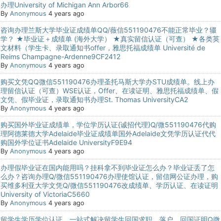
办理University of Michigan Ann Arbor66
By
Anonymous
4 years ago
咨询办理兰斯大学毕业证成绩单QQ/薇信551190476不能正常毕业？辍
学？ ★毕业证＋成绩单 (海外大学） ★真实留信认证（可查） ★各类英
文材料（学生卡、录取通知书offer，雅思托福成绩单 Université de
Reims Champagne-Ardenne9CF2412
By
Anonymous
4 years ago
购买文凭QQ微信551190476办理圣托马斯大学办STU成绩单。线上办
理留信认证（可查）WSE认证，Offer、在读证明、雅思托福成绩单、假
文凭、假毕业证，录取通知书办理St. Thomas UniversityCA2
By
Anonymous
4 years ago
购买国外毕业证成绩单，学位学历认证{诚招代理}Q/微551190476代购
理阿德莱德大学Adelaide毕业证成绩单国外Adelaide文凭学历认证代代
购国外学位证书Adelaide UniversityF9E94
By
Anonymous
4 years ago
办理假毕业证在国内能用吗？挂科拿不到毕业证怎么办？毕业证丢了怎
么办？咨询办理Q/微信551190476办理使馆认证，留信网公证办理，购
买维多利亚大学文凭Q/微信551190476改成绩单、学历认证、在读证明
University of VictoriaC5660
By
Anonymous
4 years ago
留学生学历学位认证，一站式解决留学生回国求职，落户，回国证明Q微